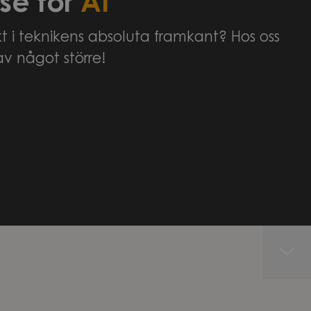
se för
AI
 i teknikens absoluta framkant? Hos oss
av något större!