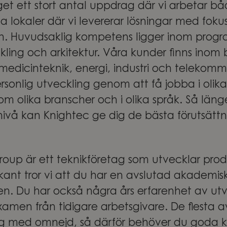
get ett stort antal uppdrag där vi arbetar b
a lokaler där vi levererar lösningar med foku
n. Huvudsaklig kompetens ligger inom prog
ling och arkitektur. Våra kunder finns inom
medicinteknik, energi, industri och telekomm
rsonlig utveckling genom att få jobba i olik
om olika branscher och i olika språk. Så län
ivå kan Knightec ge dig de bästa förutsättn
oup är ett teknikföretag som utvecklar produ
kant tror vi att du har en avslutad akademis
n. Du har också några års erfarenhet av ut
xamen från tidigare arbetsgivare. De flesta 
rg med omnejd, så därför behöver du goda k