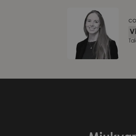
CO
V
Ta