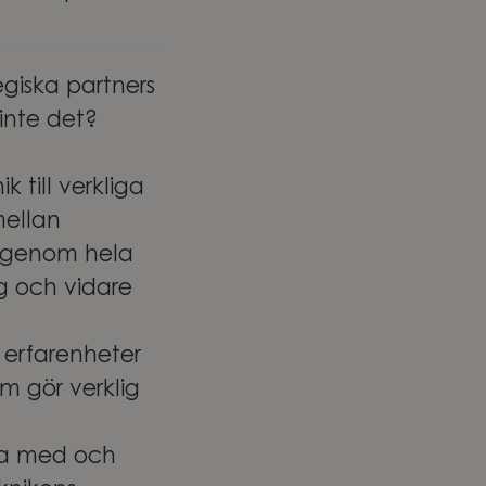
giska partners
 inte det?
 till verkliga
mellan
r genom hela
ng och vidare
 erfarenheter
m gör verklig
ara med och