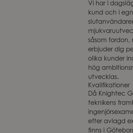
Vi har i dagslä
kund och i egn
slutanvändare
mjukvaruutveck
såsom fordon, 
erbjuder dig pe
olika kunder in
hög ambitionsn
utvecklas.
Kvalifikationer
Då Knightec Gr
teknikens fram
ingenjörsexame
efter avlagd e
finns i Götebo