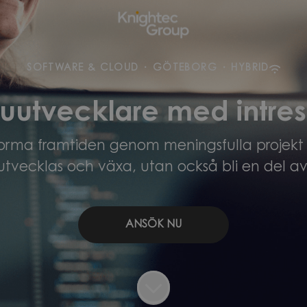
SOFTWARE & CLOUD
·
GÖTEBORG
·
HYBRID
uutvecklare med intres
forma framtiden genom meningsfulla projekt i
utvecklas och växa, utan också bli en del av
ANSÖK NU