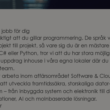
 jobb för dig
viktigt att du gillar programmering. De språk
rojekt till projekt, så vare sig du är en mästar
C# eller Python, tror vi att du har stora möjli
 uppdrag inhouse i våra egna lokaler där du b
steam.
arbeta inom affärsområdet Software & Clou
att utveckla framtidssäkra, storskaliga dator
 – från inbyggda system och elektronik till 
ationer, AI och molnbaserade lösningar.
r