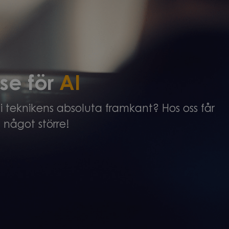
se för
AI
 teknikens absoluta framkant? Hos oss får
 något större!