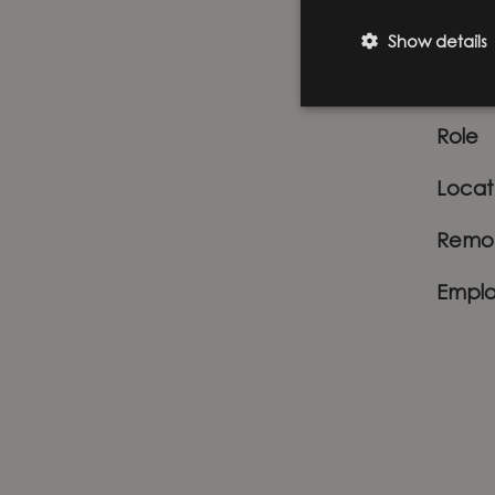
Show details
Busin
Role
Locat
Remot
Emplo