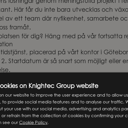
ns lösningar genom meningsfulla projekt i te
nt. Här får du inte bara utvecklas och växa i
del av ett team där nyfikenhet, samarbete o
oss framåt.
platsen för dig? Häng med på vår fortsatta r
ation
tidstjänst, placerad på vårt kontor i Götebo
2. Startdatum är så snart som möjligt eller en
lse.
ansökan så snart som möjligt. Om du har någ
cookies on Knightec Group website
 välkommen att kontakta Victoria Olsson, Tal
n our website to improve the user experience and to allow us
servera att vi, på grund av GDPR, endast tar
 to provide social media features and to analyse our traffic. 
 vår karriärsida.
t your use with our social media, advertising and analytics pa
t att höra från dig!
o or refrain from the collection of cookies by confirming your 
n see our
Cookie Policy
.