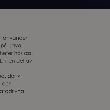
 vi använder
e på Java,
gheter hos oss.
lir en del av
d, där vi
- och
datadrivna