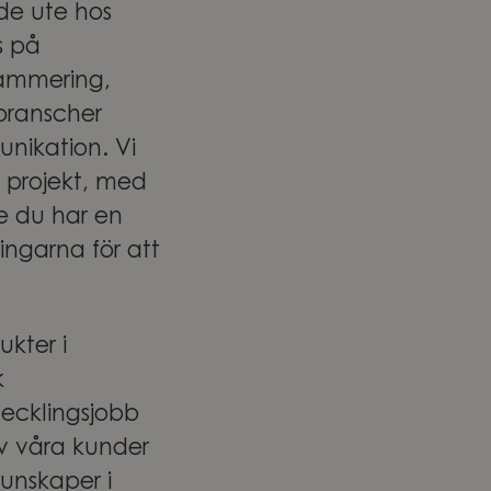
åde ute hos
s på
rammering,
 branscher
unikation. Vi
a projekt, med
ge du har en
ingarna för att
kter i
k
vecklingsjobb
av våra kunder
unskaper i