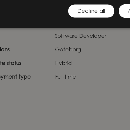
Decline all
ess unit sweden
Software & Cloud
Software Developer
ions
Göteborg
e status
Hybrid
yment type
Full-time