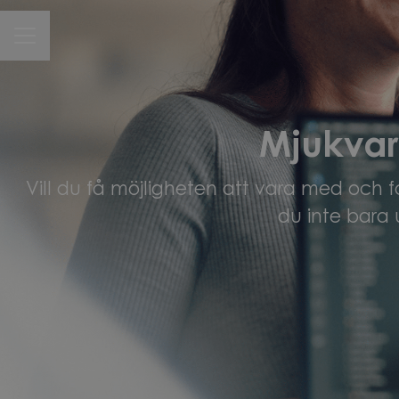
CAREER MENU
Mjukvar
Vill du få möjligheten att vara med och 
du inte bara 