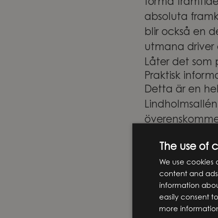
forma framtide
absoluta framka
blir också en 
utmana driver 
Låter det som 
Praktisk inform
Detta är en hel
Lindholmsallén 
överenskomme
Skicka in din 
The use of 
tjänsten är du
We use cookies o
Specialist. Ob
content and ads,
ansökningar via
information abou
Vi ser fram emo
easily consent t
more informatio