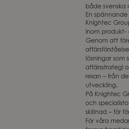
både svenska 
En spännande 
Knightec Group
inom produkt- o
Genom att före
affärsförståels
lösningar som 
affärsstrategi
resan – från de
utveckling.
På Knightec Gr
och specialist
skillnad – för 
För våra medar