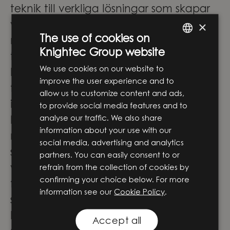
teknik till verkliga lösningar som skapar
×
värde. Vi arbetar i skärningspunkten
The use of cookies on
mellan affärsstrategi och
Knightec Group website
ENGLISH
teknikutveckling och stöttar våra
We use cookies on our website to
kunder genom hela resan – från de
SWEDISH
improve the user experience and to
första idéerna till utveckling,
allow us to customize content and ads,
implementering och vidare utveckling.
to provide social media features and to
analyse our traffic. We also share
På Knightec Group samlas människor
information about your use with our
med olika perspektiv, erfarenheter och
social media, advertising and analytics
specialistområden. Tillsammans skapar
partners. You can easily consent to or
vi innovation som gör verklig skillnad –
refrain from the collection of cookies by
confirming your choice below. For more
för företag, människor och samhället i
information see our
Cookie Policy
.
stort.
För våra medarbetare innebär det stora
Accept all