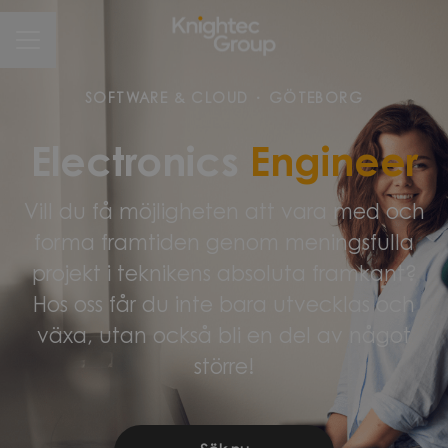
CAREER MENU
SOFTWARE & CLOUD
·
GÖTEBORG
Electronics
Engineer
Vill du få möjligheten att vara med och
forma framtiden genom meningsfulla
projekt i teknikens absoluta framkant?
Hos oss får du inte bara utvecklas och
växa, utan också bli en del av något
större!