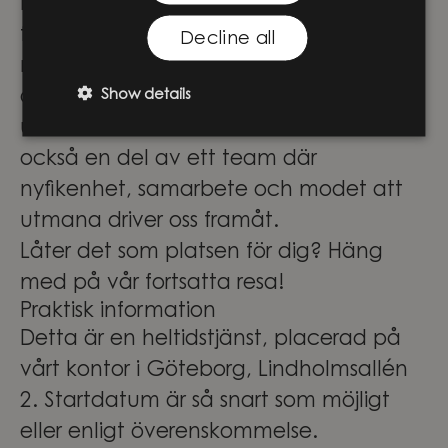
möjligheter att vara med och forma
framtidens lösningar genom
Decline all
meningsfulla projekt i teknikens
Show details
absoluta framkant. Här får du inte bara
utvecklas och växa i din roll – du blir
också en del av ett team där
nyfikenhet, samarbete och modet att
utmana driver oss framåt.
Låter det som platsen för dig? Häng
med på vår fortsatta resa!
Praktisk information
Detta är en heltidstjänst, placerad på
vårt kontor i Göteborg, Lindholmsallén
2. Startdatum är så snart som möjligt
eller enligt överenskommelse.