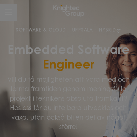
CAREER MENU
SOFTWARE & CLOUD
·
UPPSALA
·
HYBRID
Embedded Software
Engineer
Vill du få möjligheten att vara med och
forma framtiden genom meningsfulla
projekt i teknikens absoluta framkant?
Hos oss får du inte bara utvecklas och
växa, utan också bli en del av något
större!