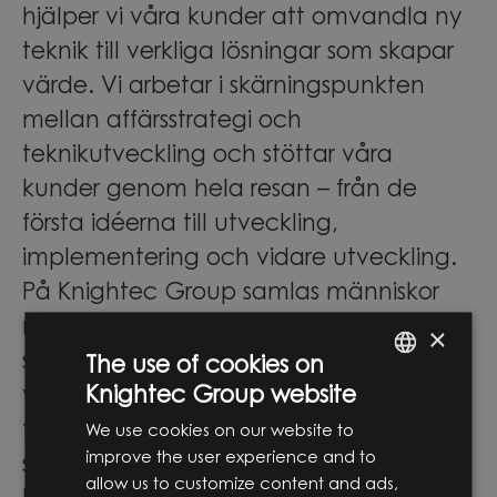
hjälper vi våra kunder att omvandla ny
teknik till verkliga lösningar som skapar
värde. Vi arbetar i skärningspunkten
mellan affärsstrategi och
teknikutveckling och stöttar våra
kunder genom hela resan – från de
första idéerna till utveckling,
implementering och vidare utveckling.
På Knightec Group samlas människor
med olika perspektiv, erfarenheter och
×
specialistområden. Tillsammans skapar
The use of cookies on
Knightec Group website
vi innovation som gör verklig skillnad –
ENGLISH
för företag, människor och samhället i
We use cookies on our website to
SWEDISH
improve the user experience and to
stort.
allow us to customize content and ads,