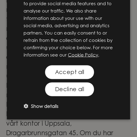
För våra medarbetare innebär det stora
to provide social media features and to
möjligheter att vara med och forma
analyse our traffic. We also share
information about your use with our
framtidens lösningar genom
social media, advertising and analytics
meningsfulla projekt i teknikens
partners. You can easily consent to or
absoluta framkant. Här får du inte bara
refrain from the collection of cookies by
utvecklas och växa i din roll – du blir
confirming your choice below. For more
information see our
Cookie Policy
.
också en del av ett team där
nyfikenhet, samarbete och modet att
Accept all
utmana driver oss framåt.
Låter det som platsen för dig? Häng
Decline all
med på vår fortsatta resa!
Praktisk information
Show details
Detta är en anställning placerad på
vårt kontor i Uppsala,
Dragarbrunnsgatan 45. Om du har