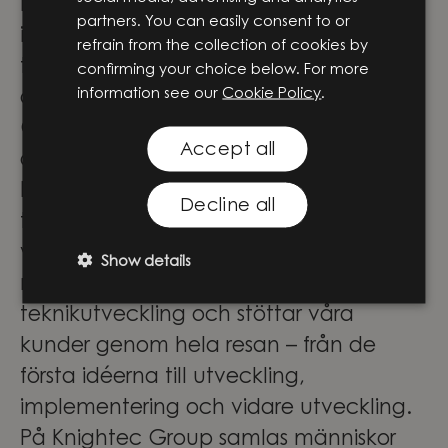
Europas ledande strategiska partners
partners. You can easily consent to or
inom produkt- och digital
refrain from the collection of cookies by
tjänsteutveckling – hur häftigt är inte
confirming your choice below. For more
information see our
Cookie Policy
.
det?
Genom att förena ingenjörskompetens,
Accept all
digital expertis och affärsförståelse
hjälper vi våra kunder att omvandla ny
Decline all
teknik till verkliga lösningar som skapar
värde. Vi arbetar i skärningspunkten
Show details
mellan affärsstrategi och
teknikutveckling och stöttar våra
kunder genom hela resan – från de
första idéerna till utveckling,
implementering och vidare utveckling.
På Knightec Group samlas människor