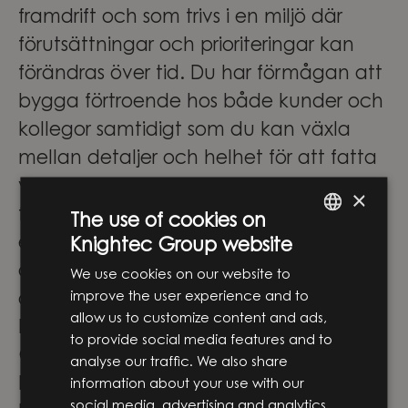
framdrift och som trivs i en miljö där
förutsättningar och prioriteringar kan
förändras över tid. Du har förmågan att
bygga förtroende hos både kunder och
kollegor samtidigt som du kan växla
mellan detaljer och helhet för att fatta
välgrundade beslut. Vidare är du lyhörd
×
för olika intressenters perspektiv och har
The use of cookies on
ett genuint intresse för att förstå hur ditt
Knightec Group website
ENGLISH
arbete bidrar till kundens verksamhet
We use cookies on our website to
SWEDISH
improve the user experience and to
och långsiktiga affärsmål.
allow us to customize content and ads,
En spännande resa med Knightec
to provide social media features and to
Group
analyse our traffic. We also share
Knightec Group är idag en av Norra
information about your use with our
social media, advertising and analytics