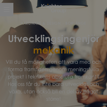
CAREER MENU
HARDWARE & DESIGN
·
BORLÄNGE
Utvecklingsingenjör
mekanik
Vill du få möjligheten att vara med och
forma framtiden genom meningsfulla
projekt i teknikens absoluta framkant?
Hos oss får du inte bara utvecklas och
växa, utan också bli en del av något
större!