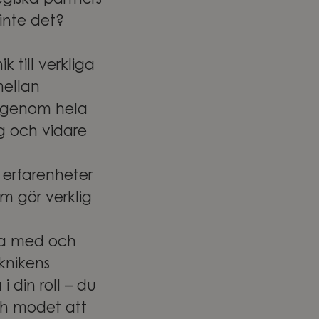
giska partners
 inte det?
 till verkliga
mellan
r genom hela
ng och vidare
 erfarenheter
m gör verklig
ara med och
knikens
 din roll – du
ch modet att