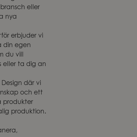
 bransch eller
a nya
för erbjuder vi
a din egen
 du vill
eller ta dig an
Design där vi
unskap och ett
a produkter
alig produktion.
anera,