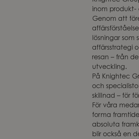
Knightec Group
inom produkt- o
Genom att före
affärsförståels
lösningar som 
affärsstrategi
resan – från de
utveckling.
På Knightec Gr
och specialist
skillnad – för 
För våra medar
forma framtide
absoluta framka
blir också en 