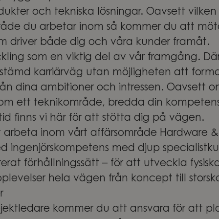
ukter och tekniska lösningar. Oavsett vilken
de du arbetar inom så kommer du att möt
 driver både dig och våra kunder framåt.
ckling som en viktig del av vår framgång. Där
estämd karriärväg utan möjligheten att form
rån dina ambitioner och intressen. Oavsett om
nom ett teknikområde, bredda din kompetens 
tid finns vi här för att stötta dig på vägen.
arbeta inom vårt affärsområde Hardware & 
d ingenjörskompetens med djup specialistk
at förhållningssätt – för att utveckla fysisk
plevelser hela vägen från koncept till storsk
r
rojektledare kommer du att ansvara för att pl