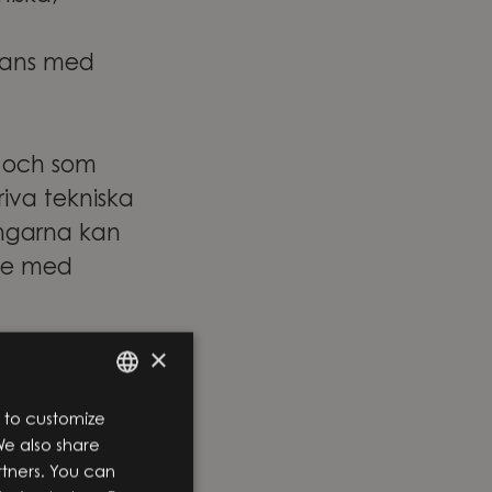
mmans med
g och som
iva tekniska
ingarna kan
lse med
×
 tekniskt
 to customize
ENGLISH
 relevant
We also share
SWEDISH
rtners. You can