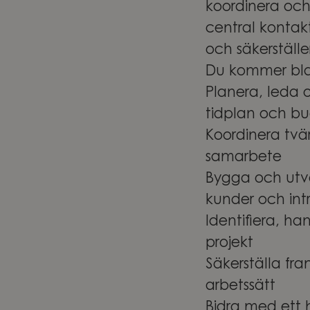
koordinera och 
central kontak
och säkerställe
Du kommer bla
Planera, leda o
tidplan och b
Koordinera tvär
samarbete
Bygga och utve
kunder och int
Identifiera, ha
projekt
Säkerställa fra
arbetssätt
Bidra med ett 