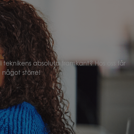
 teknikens absoluta framkant? Hos oss får
 något större!