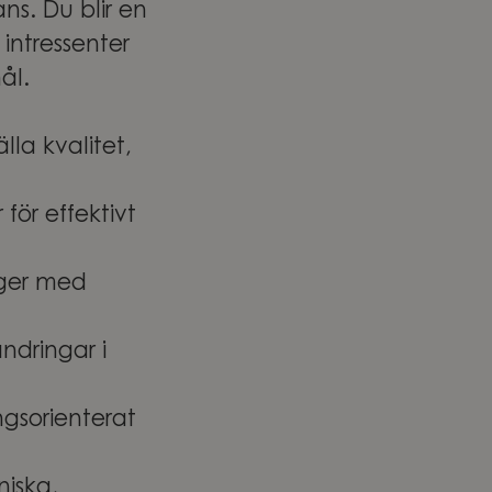
ans. Du blir en
intressenter
ål.
lla kvalitet,
för effektivt
oger med
ndringar i
ngsorienterat
niska,