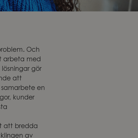
a problem. Och
att arbeta med
 lösningar gör
ende att
r samarbete en
egor, kunder
sta
t att bredda
cklingen av