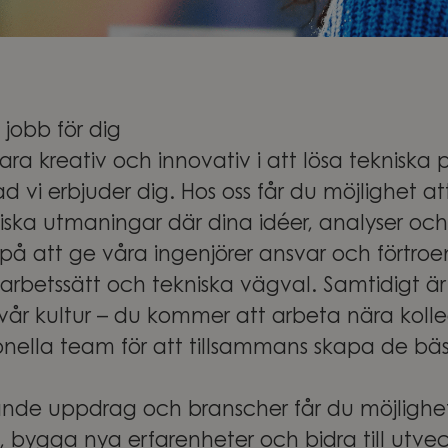
 jobb för dig
 vara kreativ och innovativ i att lösa teknisk
ad vi erbjuder dig. Hos oss får du möjlighet 
ska utmaningar där dina idéer, analyser och
or på att ge våra ingenjörer ansvar och förtro
rbetssätt och tekniska vägval. Samtidigt ä
 vår kultur – du kommer att arbeta nära koll
onella team för att tillsammans skapa de bä
nde uppdrag och branscher får du möjlighe
 bygga nya erfarenheter och bidra till utve