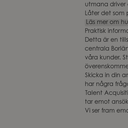
utmana driver 
Låter det som 
Läs mer om hur
Praktisk inform
Detta är en til
centrala Borlä
våra kunder. St
överenskomme
Skicka in din 
har några fråg
Talent Acquisi
tar emot ansökn
Vi ser fram emo