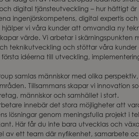
 är idag en av Norra Europas ledande strate
ch digital tjänsteutveckling – hur häftigt är
na ingenjörskompetens, digital expertis och
e hjälper vi våra kunder att omvandla ny teknik
skapar värde. Vi arbetar i skärningspunkten 
 och teknikutveckling och stöttar våra kunde
 första idéerna till utveckling, implementeri
oup samlas människor med olika perspektiv,
områden. Tillsammans skapar vi innovation so
företag, människor och samhället i stort.
betare innebär det stora möjligheter att v
ns lösningar genom meningsfulla projekt i te
nt. Här får du inte bara utvecklas och växa i
del av ett team där nyfikenhet, samarbete o