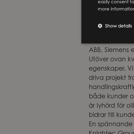
easily consent t
Erfarenhet av a
more informatio
God förmåga at
Formell projek
Show details
PMP-, IPMA- el
Erfarenhet frå
ABB, Siemens e
Utöver ovan kva
egenskaper. Vi 
driva projekt 
handlingskraft
både kunder oc
är lyhörd för o
bidrar till ku
En spännande 