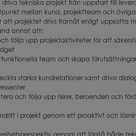
driva tekniska projekt från uppstart till lever
tpunkt mellan kund, projektteam och övriga 
r att projektet drivs framåt enligt uppsatta m
nd annat att:
ch följa upp projektaktiviteter för att säkerstä
udget
funktionella team och skapa förutsättningar 
ckla starka kundrelationer samt driva dial
ressenter
ntera och följa upp risker, beroenden och förä
mdrift i projekt genom ett proaktivt och lösni
helhetsperspektiv genom att förstå både tek