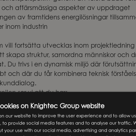
a och affärsmässiga aspekter av uppdraget
lingen av framtidens energilösningar tillsa
r inom industrin
m vill fortsätta utvecklas inom projektlednin
tt skapa struktur, samordna människor och dr
. Du trivs i en dynamisk miljö där förutsättn
bt och där du får kombinera teknisk förståe
 kunddialog.
rollen ser vi att du har:
 eller högskoleingenjörsexamen inom relevant
cookies on Knightec Group website
n our website to improve the user experience and to allow us
rfarenhet av projektledning samt minst 3 års
 to provide social media features and to analyse our traffic. 
m teknik- eller ingenjörsverksamhet
t your use with our social media, advertising and analytics pa