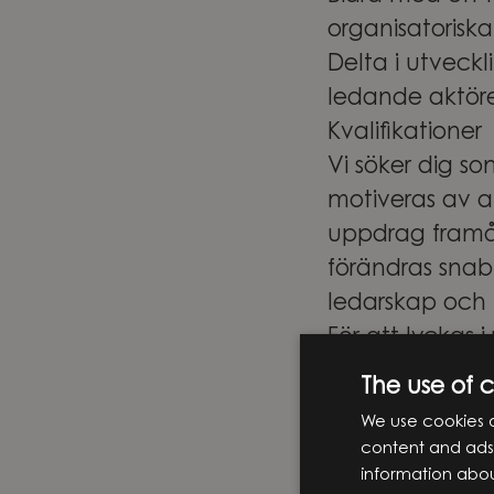
organisatorisk
Delta i utveck
ledande aktöre
Kvalifikationer
Vi söker dig so
motiveras av a
uppdrag framåt
förändras snab
ledarskap och
För att lyckas i 
Civilingenjörs-
The use of 
område
We use cookies o
Minst 2–3 års e
content and ads,
erfarenhet ino
information abou