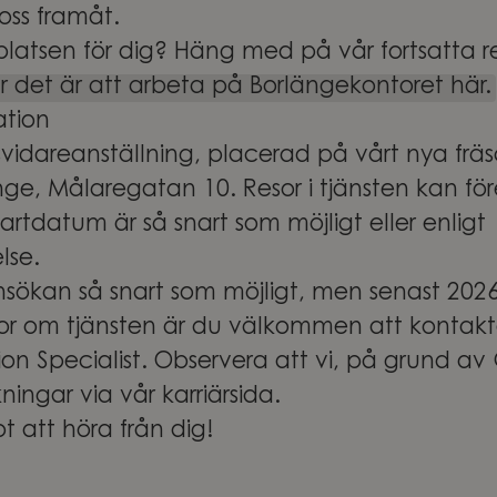
oss framåt.
platsen för dig? Häng med på vår fortsatta r
 det är att arbeta på Borlängekontoret här.
ation
lsvidareanställning, placerad på vårt nya fräs
nge, Målaregatan 10. Resor i tjänsten kan fö
artdatum är så snart som möjligt eller enligt
lse.
ansökan så snart som möjligt, men senast 20
or om tjänsten är du välkommen att kontakta
tion Specialist. Observera att vi, på grund a
ingar via vår karriärsida.
t att höra från dig!