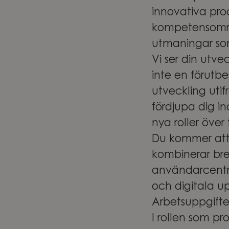
innovativa prod
kompetensområ
utmaningar som
Vi ser din utve
inte en förutb
utveckling utif
fördjupa dig i
nya roller över 
Du kommer att 
kombinerar bre
användarcentrer
och digitala up
Arbetsuppgifte
I rollen som p