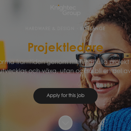
HARDWARE & DESIGN
·
BORLÄNGE
Projektledare
forma framtiden genom meningsfulla projekt i
utvecklas och växa, utan också bli en del av
Apply for this job