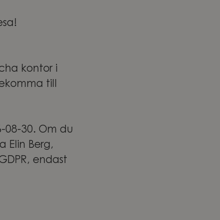
esa!
cha kontor i
rekomma till
26-08-30. Om du
 Elin Berg,
v GDPR, endast