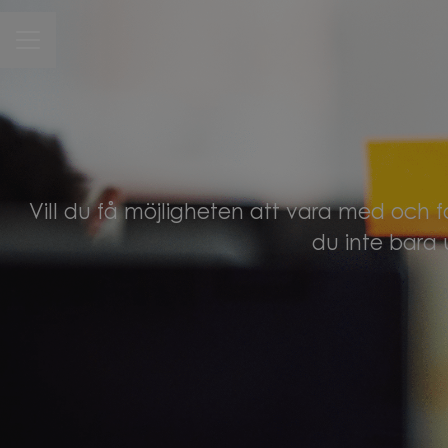
CAREER MENU
Vill du få möjligheten att vara med och 
du inte bara 