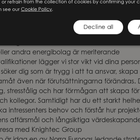
o or refrain from the collection of cookies by confirming your 
tt planera, koordinera och följa upp teknisk
n see our
Cookie Policy
.
t kommunicera på svenska och engelska i ta
tledningsutbildning
Decline all
ler motsvarande projektledningscertifiering 
n energisektorn eller verksamheter såsom Hita
ller andra energibolag är meriterande
lifikationer lägger vi stor vikt vid dina perso
söker dig som är trygg i att ta ansvar, skapa
framåt även när förutsättningarna förändras. 
ig, stresstålig och har förmågan att skapa fö
h kollegor. Samtidigt har du ett starkt helhe
lika intressenters behov och förstår hur projek
ndens affärsmål och långsiktiga värdeskapand
resa med Knightec Group