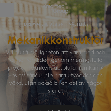
CAREER MENU
HARDWARE & DESIGN
·
VÄSTERÅS
Mekanikkonstruktör
Vill du få möjligheten att vara med och
forma framtiden genom meningsfulla
projekt i teknikens absoluta framkant?
Hos oss får du inte bara utvecklas och
växa, utan också bli en del av något
större!