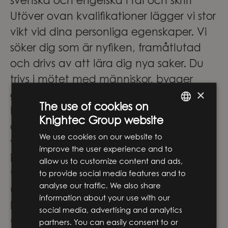
svenska och engelska i tal och skrift
Utöver ovan kvalifikationer lägger vi stor
vikt vid dina personliga egenskaper. Vi
söker dig som är nyfiken, framåtlutad
och drivs av att lära dig nya saker. Du
trivs i mötet med människor, bygger
×
gärna nya relationer och känner dig
The use of cookies on
bekväm i en konsultroll där samarbete
Knightec Group website
ENGLISH
och kundfokus är en naturlig del av
We use cookies on our website to
SWEDISH
vardagen. Samtidigt är du
improve the user experience and to
initiativtagande, lösningsorienterad och
allow us to customize content and ads,
tycker om att ta dig an nya tekniska
to provide social media features and to
analyse our traffic. We also share
utmaningar.
information about your use with our
En spännande resa med Knightec
social media, advertising and analytics
Group
partners. You can easily consent to or