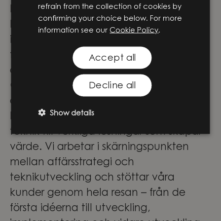
refrain from the collection of cookies by
Knightec Group är idag en av Norra
confirming your choice below. For more
Europas ledande strategiska partners
information see our
Cookie Policy
.
inom produkt- och digital
tjänsteutveckling – hur häftigt är inte
Accept all
det?
Genom att förena ingenjörskompetens,
Decline all
digital expertis och affärsförståelse
Show details
hjälper vi våra kunder att omvandla ny
teknik till verkliga lösningar som skapar
värde. Vi arbetar i skärningspunkten
mellan affärsstrategi och
teknikutveckling och stöttar våra
kunder genom hela resan – från de
första idéerna till utveckling,