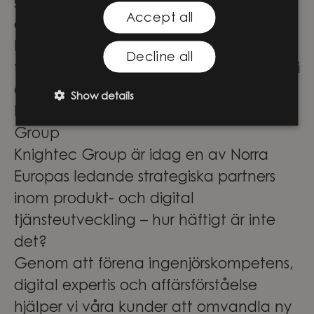
själv, teamet och våra arbetssätt. Med
Accept all
ett starkt kundfokus och en god
kommunikativ förmåga bygger du
Decline all
förtroende och skapar långsiktigt värde i
de uppdrag du driver.
Show details
En spännande resa med Knightec
Group
Knightec Group är idag en av Norra
Europas ledande strategiska partners
inom produkt- och digital
tjänsteutveckling – hur häftigt är inte
det?
Genom att förena ingenjörskompetens,
digital expertis och affärsförståelse
hjälper vi våra kunder att omvandla ny