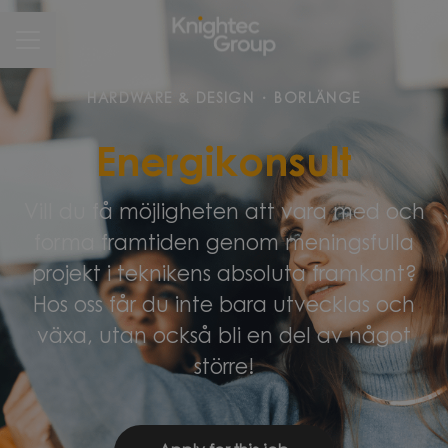
CAREER MENU
HARDWARE & DESIGN
·
BORLÄNGE
Energikonsult
Vill du få möjligheten att vara med och
forma framtiden genom meningsfulla
projekt i teknikens absoluta framkant?
Hos oss får du inte bara utvecklas och
växa, utan också bli en del av något
större!