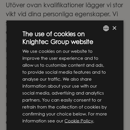
Utöver ovan kvalifikationer lägger vi stor
vikt vid dina personliga egenskaper. Vi
söker dig som är engagerad, drivande
×
och trivs med att ta ansvar för både
The use of cookies on
uppgifter och projekt. Du är strukturerad
Knightec Group website
ENGLISH
i ditt arbetssätt samtidigt som du är
We use cookies on our website to
SWEDISH
improve the user experience and to
flexibel och lösningsorienterad när
allow us to customize content and ads,
förutsättningarna förändras.
to provide social media features and to
Du har lätt för att samarbeta med
analyse our traffic. We also share
människor från olika bakgrunder och
information about your use with our
social media, advertising and analytics
kulturer och ser kunskapsdelning som en
partners. You can easily consent to or
naturlig del av din vardag. Vidare är du
refrain from the collection of cookies by
nyfiken, initiativtagande och motiveras
confirming your choice below. For more
information see our
Cookie Policy
.
av att kontinuerligt utveckla både dig