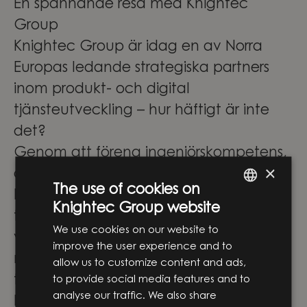
En spännande resa med Knightec
Group
Knightec Group är idag en av Norra
Europas ledande strategiska partners
inom produkt- och digital
tjänsteutveckling – hur häftigt är inte
det?
Genom att förena ingenjörskompetens,
×
digital expertis och affärsförståelse
The use of cookies on
hjälper vi våra kunder att omvandla ny
Knightec Group website
ENGLISH
teknik till verkliga lösningar som skapar
We use cookies on our website to
SWEDISH
värde. Vi arbetar i skärningspunkten
improve the user experience and to
mellan affärsstrategi och
allow us to customize content and ads,
teknikutveckling och stöttar våra
to provide social media features and to
analyse our traffic. We also share
kunder genom hela resan – från de