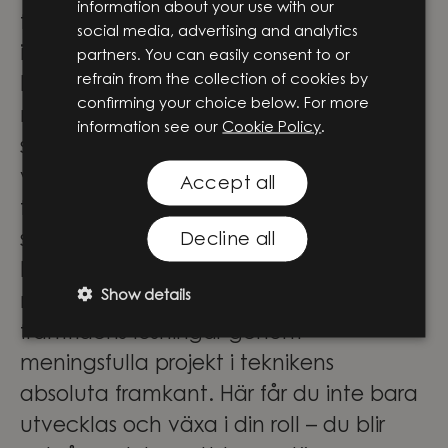
information about your use with our
första idéerna till utveckling,
social media, advertising and analytics
implementering och vidare utveckling.
partners. You can easily consent to or
refrain from the collection of cookies by
På Knightec Group samlas människor
confirming your choice below. For more
med olika perspektiv, erfarenheter och
information see our
Cookie Policy
.
specialistområden. Tillsammans skapar
vi innovation som gör verklig skillnad –
Accept all
för företag, människor och samhället i
stort.
Decline all
För våra medarbetare innebär det stora
Show details
möjligheter att vara med och forma
framtidens lösningar genom
meningsfulla projekt i teknikens
absoluta framkant. Här får du inte bara
utvecklas och växa i din roll – du blir