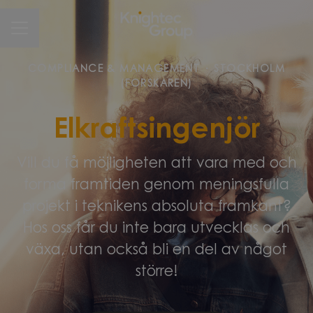
CAREER MENU
COMPLIANCE & MANAGEMENT
·
STOCKHOLM
(FORSKAREN)
Elkraftsingenjör
Vill du få möjligheten att vara med och
forma framtiden genom meningsfulla
projekt i teknikens absoluta framkant?
Hos oss får du inte bara utvecklas och
växa, utan också bli en del av något
större!