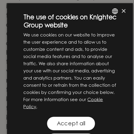
inom produkt- och digital
×
tjänsteutveckling – hur häftigt är inte
The use of cookies on Knightec
det?
Group website
ENGLISH
Genom att förena ingenjörskompetens,
We use cookies on our website to improve
SWEDISH
the user experience and to allow us to
digital expertis och affärsförståelse
customize content and ads, to provide
hjälper vi våra kunder att omvandla ny
social media features and to analyse our
teknik till verkliga lösningar som skapar
traffic. We also share information about
värde. Vi arbetar i skärningspunkten
your use with our social media, advertising
and analytics partners. You can easily
mellan affärsstrategi och
consent to or refrain from the collection of
teknikutveckling och stöttar våra
cookies by confirming your choice below.
kunder genom hela resan – från de
For more information see our
Cookie
Policy
.
första idéerna till utveckling,
implementering och vidare utveckling.
Accept all
På Knightec Group samlas människor