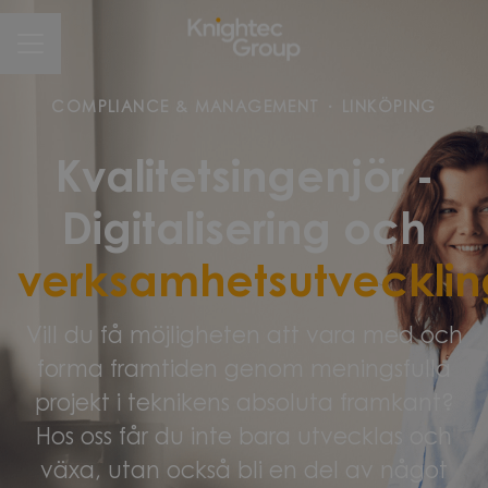
CAREER MENU
COMPLIANCE & MANAGEMENT
·
LINKÖPING
Kvalitetsingenjör -
Digitalisering och
verksamhetsutvecklin
Vill du få möjligheten att vara med och
forma framtiden genom meningsfulla
projekt i teknikens absoluta framkant?
Hos oss får du inte bara utvecklas och
växa, utan också bli en del av något