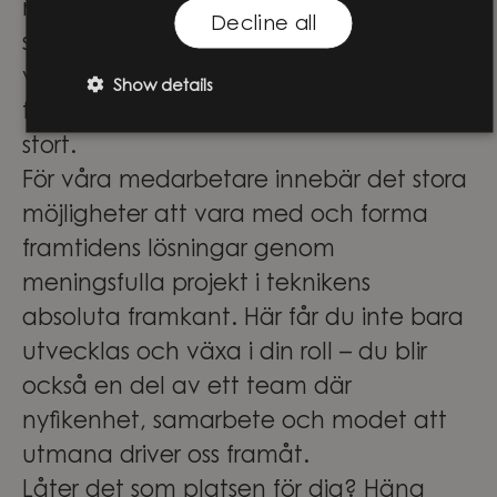
med olika perspektiv, erfarenheter och
Decline all
specialistområden. Tillsammans skapar
vi innovation som gör verklig skillnad –
Show details
för företag, människor och samhället i
stort.
För våra medarbetare innebär det stora
möjligheter att vara med och forma
framtidens lösningar genom
meningsfulla projekt i teknikens
absoluta framkant. Här får du inte bara
utvecklas och växa i din roll – du blir
också en del av ett team där
nyfikenhet, samarbete och modet att
utmana driver oss framåt.
Låter det som platsen för dig? Häng