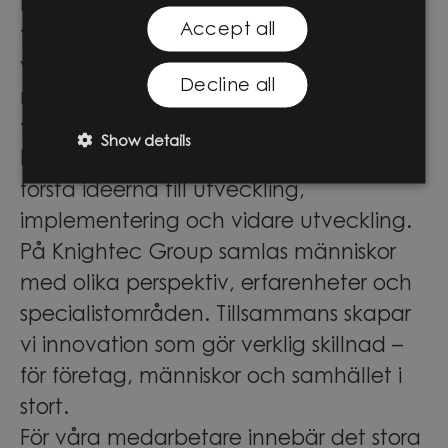
hjälper vi våra kunder att omvandla ny
Accept all
teknik till verkliga lösningar som skapar
värde. Vi arbetar i skärningspunkten
Decline all
mellan affärsstrategi och
teknikutveckling och stöttar våra
Show details
kunder genom hela resan – från de
första idéerna till utveckling,
implementering och vidare utveckling.
På Knightec Group samlas människor
med olika perspektiv, erfarenheter och
specialistområden. Tillsammans skapar
vi innovation som gör verklig skillnad –
för företag, människor och samhället i
stort.
För våra medarbetare innebär det stora