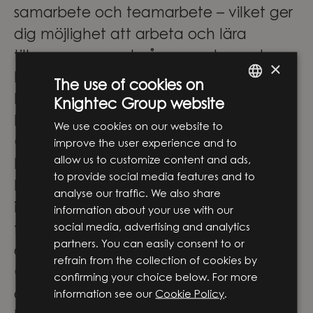
samarbete och teamarbete – vilket ger
dig möjlighet att arbeta och lära
tillsammans med några av de mest
×
kompetenta yrkespersonerna i
The use of cookies on
branschen.
Knightec Group website
ENGLISH
En spännande resa med Knightec
We use cookies on our website to
SWEDISH
Group
improve the user experience and to
allow us to customize content and ads,
Knightec Group är idag en av Norra
to provide social media features and to
Europas ledande strategiska partners
analyse our traffic. We also share
inom produkt- och digital
information about your use with our
social media, advertising and analytics
tjänsteutveckling – hur häftigt är inte
partners. You can easily consent to or
det?
refrain from the collection of cookies by
Genom att förena ingenjörskompetens,
confirming your choice below. For more
digital expertis och affärsförståelse
information see our
Cookie Policy
.