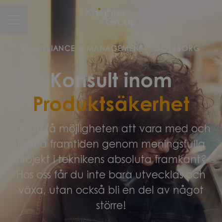
CAREER MENU
COMPLIANCE & MANAGEMENT
·
GÖTEBORG
Konsult inom
Produktsäkerhet
Vill du få möjligheten att vara med och
forma framtiden genom meningsfulla
projekt i teknikens absoluta framkant?
Hos oss får du inte bara utvecklas och
växa, utan också bli en del av något
större!