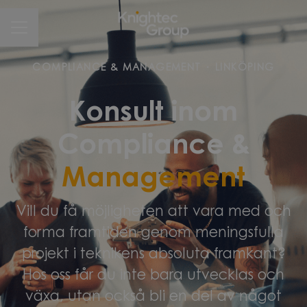
CAREER MENU
COMPLIANCE & MANAGEMENT
·
LINKÖPING
Konsult inom
Compliance &
Management
Vill du få möjligheten att vara med och
forma framtiden genom meningsfulla
projekt i teknikens absoluta framkant?
Hos oss får du inte bara utvecklas och
växa, utan också bli en del av något