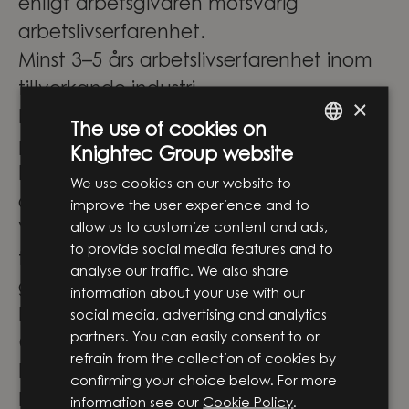
enligt arbetsgivaren motsvarig
arbetslivserfarenhet.
Minst 3–5 års arbetslivserfarenhet inom
tillverkande industri
×
Erfarenhet av att arbeta i eller leda
The use of cookies on
projekt
Knightec Group website
ENGLISH
Du kommunicerar flytande på svenska
We use cookies on our website to
SWEDISH
och engelska
improve the user experience and to
allow us to customize content and ads,
Vissa uppdrag kan omfattas av
to provide social media features and to
försvarssekretess, vilket innebär att en
analyse our traffic. We also share
godkänd säkerhetsprövning kan krävas.
information about your use with our
En spännande resa med Knightec
social media, advertising and analytics
partners. You can easily consent to or
Group
refrain from the collection of cookies by
Knightec Group är idag en av Norra
confirming your choice below. For more
Europas ledande strategiska partners
information see our
Cookie Policy
.