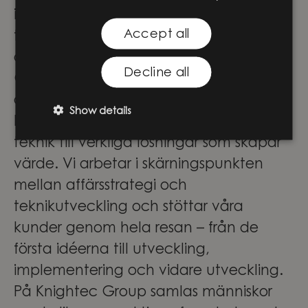
inom produkt- och digital
Accept all
tjänsteutveckling – hur häftigt är inte
det?
Decline all
Genom att förena ingenjörskompetens,
digital expertis och affärsförståelse
Show details
hjälper vi våra kunder att omvandla ny
teknik till verkliga lösningar som skapar
värde. Vi arbetar i skärningspunkten
mellan affärsstrategi och
teknikutveckling och stöttar våra
kunder genom hela resan – från de
första idéerna till utveckling,
implementering och vidare utveckling.
På Knightec Group samlas människor