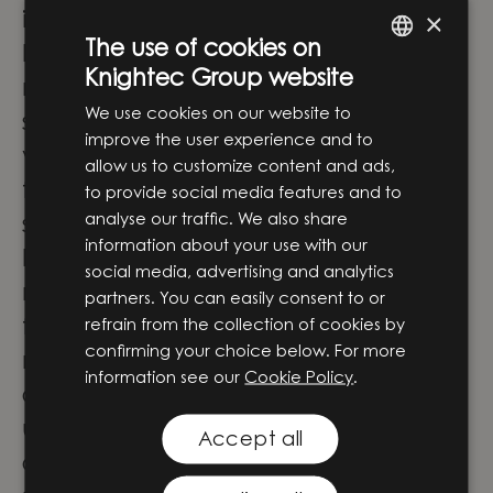
×
implementering och vidare utveckling.
The use of cookies on
På Knightec Group samlas människor
Knightec Group website
ENGLISH
med olika perspektiv, erfarenheter och
We use cookies on our website to
specialistområden. Tillsammans skapar
SWEDISH
improve the user experience and to
vi innovation som gör verklig skillnad –
allow us to customize content and ads,
för företag, människor och samhället i
to provide social media features and to
analyse our traffic. We also share
stort.
information about your use with our
För våra medarbetare innebär det stora
social media, advertising and analytics
möjligheter att vara med och forma
partners. You can easily consent to or
refrain from the collection of cookies by
framtidens lösningar genom
confirming your choice below. For more
meningsfulla projekt i teknikens
information see our
Cookie Policy
.
absoluta framkant. Här får du inte bara
utvecklas och växa i din roll – du blir
Accept all
också en del av ett team där