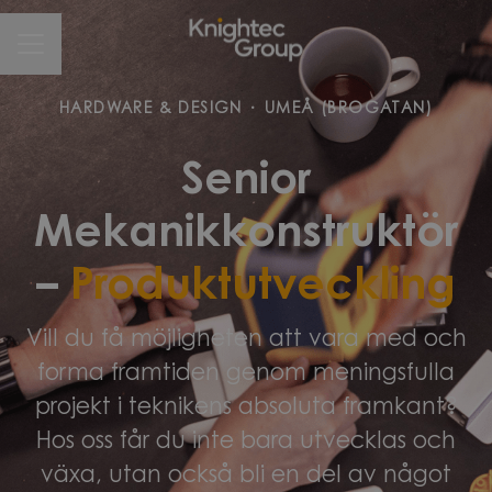
CAREER MENU
HARDWARE & DESIGN
·
UMEÅ (BROGATAN)
Senior
Mekanikkonstruktör
–
Produktutveckling
Vill du få möjligheten att vara med och
forma framtiden genom meningsfulla
projekt i teknikens absoluta framkant?
Hos oss får du inte bara utvecklas och
växa, utan också bli en del av något