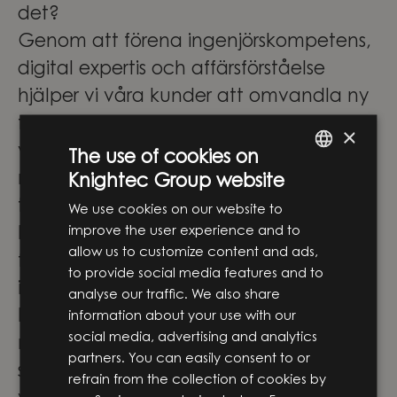
det?
Genom att förena ingenjörskompetens,
digital expertis och affärsförståelse
hjälper vi våra kunder att omvandla ny
teknik till verkliga lösningar som skapar
×
värde. Vi arbetar i skärningspunkten
The use of cookies on
mellan affärsstrategi och
Knightec Group website
ENGLISH
teknikutveckling och stöttar våra
We use cookies on our website to
SWEDISH
improve the user experience and to
kunder genom hela resan – från de
allow us to customize content and ads,
första idéerna till utveckling,
to provide social media features and to
implementering och vidare utveckling.
analyse our traffic. We also share
På Knightec Group samlas människor
information about your use with our
social media, advertising and analytics
med olika perspektiv, erfarenheter och
partners. You can easily consent to or
specialistområden. Tillsammans skapar
refrain from the collection of cookies by