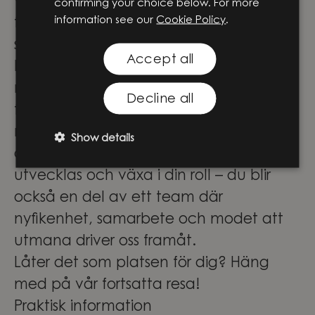
vi innovation som gör verklig skillnad –
confirming your choice below. For more
information see our
Cookie Policy
.
för företag, människor och samhället i
stort.
Accept all
För våra medarbetare innebär det stora
möjligheter att vara med och forma
Decline all
framtidens lösningar genom
meningsfulla projekt i teknikens
Show details
absoluta framkant. Här får du inte bara
utvecklas och växa i din roll – du blir
också en del av ett team där
nyfikenhet, samarbete och modet att
utmana driver oss framåt.
Låter det som platsen för dig? Häng
med på vår fortsatta resa!
Praktisk information