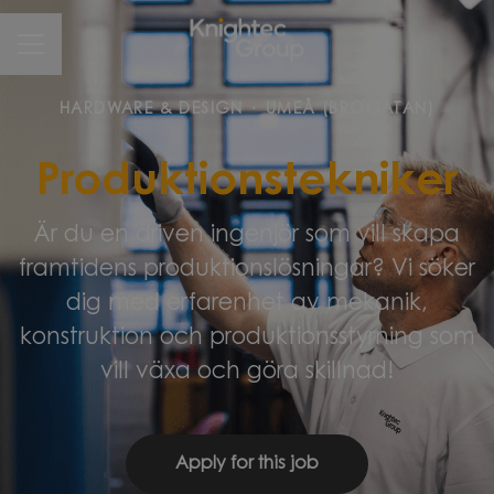
CAREER MENU
HARDWARE & DESIGN
·
UMEÅ (BROGATAN)
Produktionstekniker
Är du en driven ingenjör som vill skapa
framtidens produktionslösningar? Vi söker
dig med erfarenhet av mekanik,
konstruktion och produktionsstyrning som
vill växa och göra skillnad!
Apply for this job