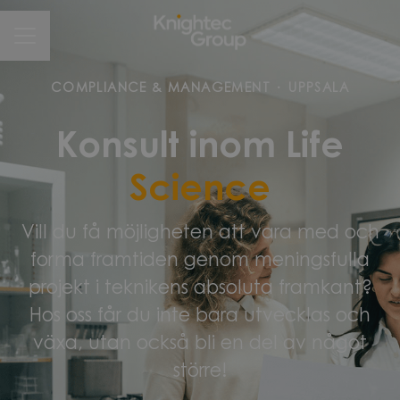
CAREER MENU
COMPLIANCE & MANAGEMENT
·
UPPSALA
Konsult inom Life
Science
Vill du få möjligheten att vara med och
forma framtiden genom meningsfulla
projekt i teknikens absoluta framkant?
Hos oss får du inte bara utvecklas och
växa, utan också bli en del av något
större!