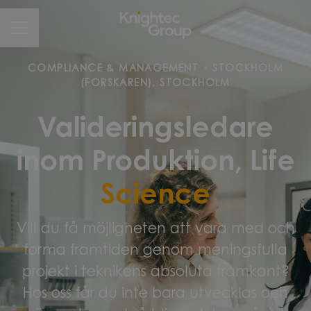
CAREER MENU
COMPLIANCE & MANAGEMENT
·
STOCKHOLM
(FORSKAREN), STOCKHOLM
Valideringsledare
inom Produktion, Life
Science
Vill du få möjligheten att vara med och
forma framtiden genom meningsfulla
projekt i teknikens absoluta framkant?
Hos oss får du inte bara utvecklas och