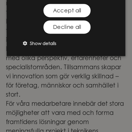
mellan affärsstrategi och
Accept all
teknikutveckling och stöttar våra
kunder genom hela resan – från de
Decline all
första idéerna till utveckling,
implementering och vidare utveckling.
Show details
På Knightec Group samlas människor
med olika perspektiv, erfarenheter och
specialistområden. Tillsammans skapar
vi innovation som gör verklig skillnad –
för företag, människor och samhället i
stort.
För våra medarbetare innebär det stora
möjligheter att vara med och forma
framtidens lösningar genom
meningsfulla projekt i teknikens