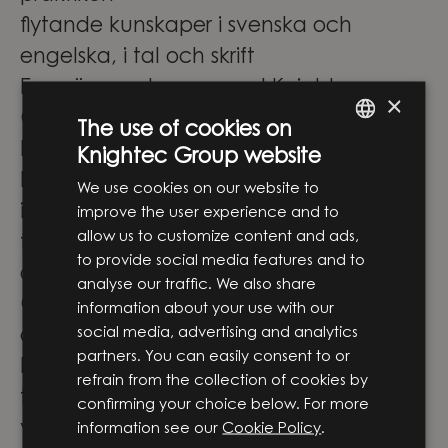
flytande kunskaper i svenska och
engelska, i tal och skrift
En spännande resa med Knightec
×
Group
The use of cookies on
Knightec Group är idag en av Norra
Knightec Group website
ENGLISH
Europas ledande strategiska partners
We use cookies on our website to
SWEDISH
inom produkt- och digital
improve the user experience and to
allow us to customize content and ads,
tjänsteutveckling – hur häftigt är inte
to provide social media features and to
det?
analyse our traffic. We also share
Genom att förena ingenjörskompetens,
information about your use with our
social media, advertising and analytics
digital expertis och affärsförståelse
partners. You can easily consent to or
hjälper vi våra kunder att omvandla ny
refrain from the collection of cookies by
teknik till verkliga lösningar som skapar
confirming your choice below. For more
värde. Vi arbetar i skärningspunkten
information see our
Cookie Policy
.