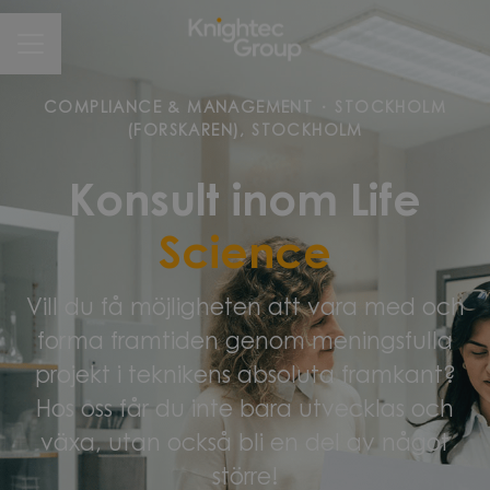
CAREER MENU
COMPLIANCE & MANAGEMENT
·
STOCKHOLM
(FORSKAREN), STOCKHOLM
Konsult inom Life
Science
Vill du få möjligheten att vara med och
forma framtiden genom meningsfulla
projekt i teknikens absoluta framkant?
Hos oss får du inte bara utvecklas och
växa, utan också bli en del av något
större!