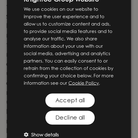
ENGLISH
för företag, människor och samhället i
We use cookies on our website to
SWEDISH
stort.
improve the user experience and to
allow us to customize content and ads,
För våra medarbetare innebär det stora
to provide social media features and to
möjligheter att vara med och forma
analyse our traffic. We also share
framtidens lösningar genom
information about your use with our
social media, advertising and analytics
meningsfulla projekt i teknikens
partners. You can easily consent to or
absoluta framkant. Här får du inte bara
refrain from the collection of cookies by
utvecklas och växa i din roll – du blir
confirming your choice below. For more
också en del av ett team där
information see our
Cookie Policy
.
nyfikenhet, samarbete och modet att
Accept all
utmana driver oss framåt.
Låter det som platsen för dig? Häng
Decline all
med på vår fortsatta resa!
Praktisk information
Show details