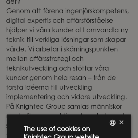
det?
Genom att förena ingenjörskompetens,
digital expertis och affärsförståelse
hjälper vi våra kunder att omvandla ny
teknik till verkliga lösningar som skapar
värde. Vi arbetar i skärningspunkten
mellan affärsstrategi och
teknikutveckling och stöttar våra
kunder genom hela resan – från de
första idéerna till utveckling,
implementering och vidare utveckling.
På Knightec Group samlas människor
med olika perspektiv, erfarenheter och
×
specialistområden. Tillsammans skapar
The use of cookies on
vi innovation som gör verklig skillnad –
Knightec Group website