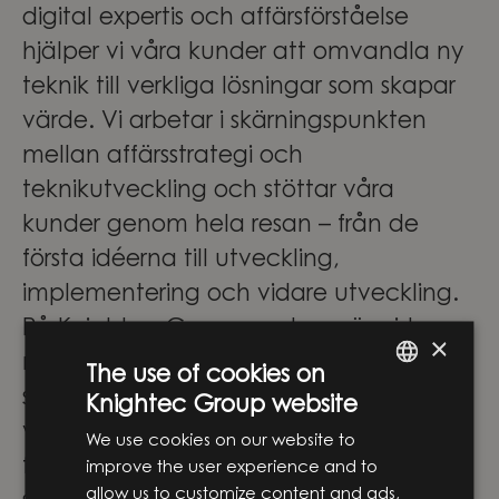
digital expertis och affärsförståelse
hjälper vi våra kunder att omvandla ny
teknik till verkliga lösningar som skapar
värde. Vi arbetar i skärningspunkten
mellan affärsstrategi och
teknikutveckling och stöttar våra
kunder genom hela resan – från de
första idéerna till utveckling,
implementering och vidare utveckling.
På Knightec Group samlas människor
×
med olika perspektiv, erfarenheter och
The use of cookies on
specialistområden. Tillsammans skapar
Knightec Group website
ENGLISH
vi innovation som gör verklig skillnad –
We use cookies on our website to
SWEDISH
för företag, människor och samhället i
improve the user experience and to
allow us to customize content and ads,