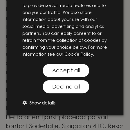
stort.
to provide social media features and to
För våra medarbetare innebär det stora
analyse our traffic. We also share
möjligheter att vara med och forma
information about your use with our
social media, advertising and analytics
framtidens lösningar genom
partners. You can easily consent to or
meningsfulla projekt i teknikens
refrain from the collection of cookies by
absoluta framkant. Här får du inte bara
confirming your choice below. For more
utvecklas och växa i din roll – du blir
information see our
Cookie Policy
.
också en del av ett team där
Accept all
nyfikenhet, samarbete och modet att
utmana driver oss framåt.
Decline all
Låter det som platsen för dig? Häng
med på vår fortsatta resa!
Show details
Praktisk information
Detta är en tjänst placerad på vårt
kontor i Södertälje, Storgatan 41C. Resor