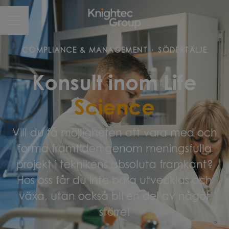
CAREER MENU
COMPLIANCE & MANAGEMENT
·
SÖDERTÄLJE
Konsult inom Life
Science
Vill du få möjligheten att vara med och
forma framtiden genom meningsfulla
projekt i teknikens absoluta framkant?
Hos oss får du inte bara utvecklas och
växa, utan också bli en del av något
större!