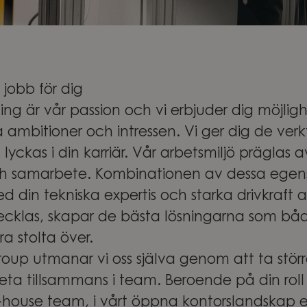
 jobb för dig
ng är vår passion och vi erbjuder dig möjlig
a ambitioner och intressen. Vi ger dig de ver
 lyckas i din karriär. Vår arbetsmiljö präglas 
ch samarbete. Kombinationen av dessa egen
 din tekniska expertis och starka drivkraft a
ecklas, skapar de bästa lösningarna som bå
ra stolta över.
up utmanar vi oss själva genom att ta större 
ta tillsammans i team. Beroende på din rol
in-house team, i vårt öppna kontorslandskap 