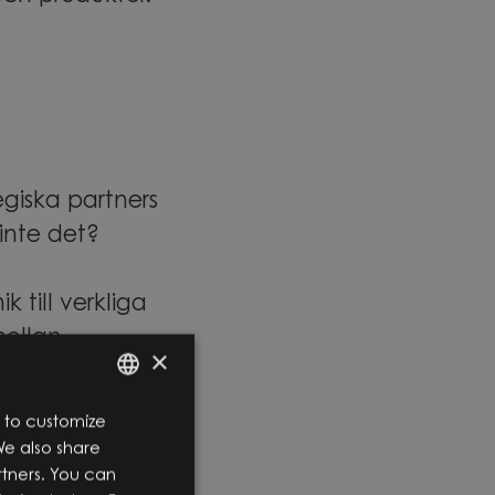
giska partners
 inte det?
 till verkliga
mellan
×
r genom hela
ng och vidare
 to customize
ENGLISH
We also share
SWEDISH
 erfarenheter
rtners. You can