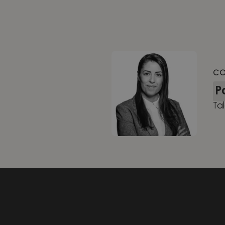
CO
P
Ta