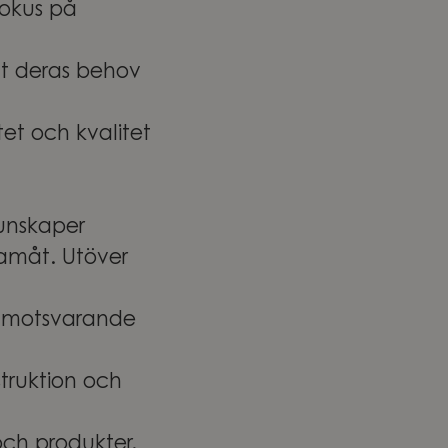
fokus på
tt deras behov
tet och kvalitet
unskaper
ramåt. Utöver
r motsvarande
truktion och
 och produkter.