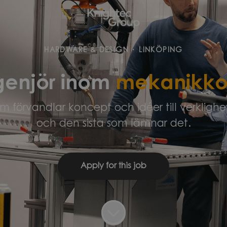
HARDWARE & DESIGN
·
LINKÖPING
genjör inom
mekanikkon
örvandlar koncept och idéer till verklighet.
och den sista som lämnar det.
Apply for this job