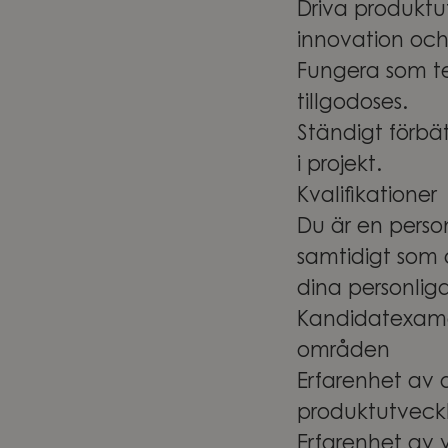
Driva produktu
innovation och
Fungera som te
tillgodoses.
Ständigt förbät
i projekt.
Kvalifikationer
Du är en perso
samtidigt som 
dina personlig
Kandidatexame
områden
Erfarenhet av 
produktutveck
Erfarenhet av v