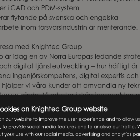
er i CAD och PDM-system
ar flytande på svenska och engelska
arbete inom försvarsindustrin är meriterande.
 resa med Knightec Group
 är idag en av Norra Europas ledande strate
ch digital tjänsteutveckling – hur häftigt är
na ingenjörskompetens, digital expertis och
e hjälper vi våra kunder att omvandla ny teknik
skapar värde. Vi arbetar i skärningspunkten 
 och teknikutveckling och stöttar våra kunde
cookies on Knightec Group website
 första idéerna till utveckling, implementeri
n our website to improve the user experience and to allow us
 to provide social media features and to analyse our traffic. 
oup samlas människor med olika perspektiv,
t your use with our social media, advertising and analytics pa