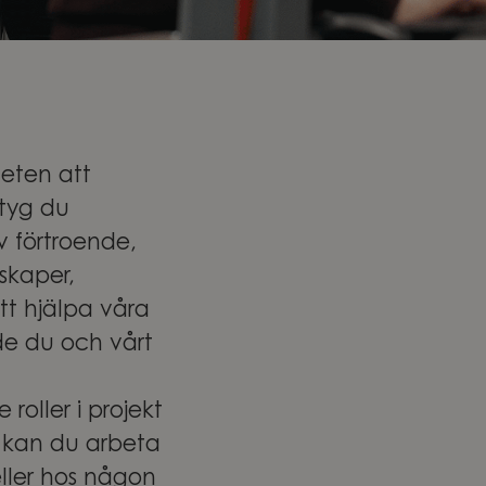
heten att
ktyg du
av förtroende,
skaper,
tt hjälpa våra
de du och vårt
roller i projekt
l kan du arbeta
eller hos någon