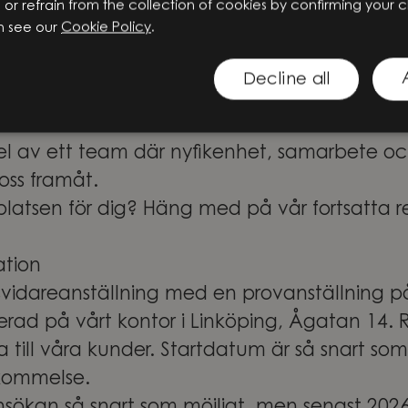
o or refrain from the collection of cookies by confirming your 
områden. Tillsammans skapar vi innovation so
n see our
Cookie Policy
.
företag, människor och samhället i stort.
betare innebär det stora möjligheter att v
Decline all
ns lösningar genom meningsfulla projekt i te
nt. Här får du inte bara utvecklas och växa i
del av ett team där nyfikenhet, samarbete o
oss framåt.
platsen för dig? Häng med på vår fortsatta r
ation
lsvidareanställning med en provanställning p
rad på vårt kontor i Linköping, Ågatan 14. Re
ill våra kunder. Startdatum är så snart som 
skommelse.