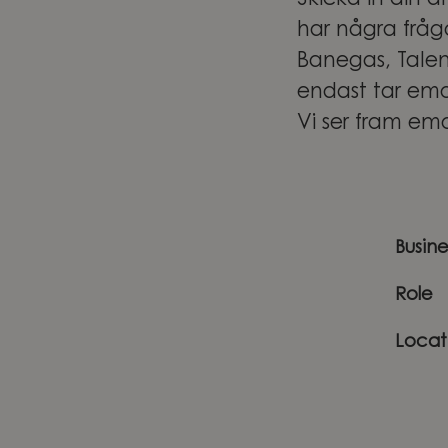
Skicka in din 
har några fråg
Banegas, Talen
endast tar emo
Vi ser fram emo
Busin
Role
Locat