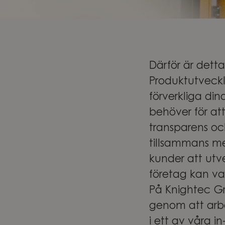
Därför är detta
Produktutveckli
förverkliga din
behöver för att
transparens o
tillsammans med
kunder att utv
företag kan va
På Knightec Gro
genom att arbe
i ett av våra 