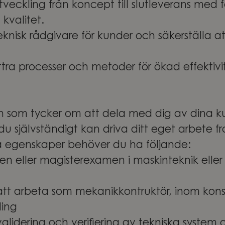
tveckling från koncept till slutleverans med 
 kvalitet.
knisk rådgivare för kunder och säkerställa a
tra processer och metoder för ökad effektivi
n som tycker om att dela med dig av dina k
du självständigt kan driva ditt eget arbete f
a egenskaper behöver du ha följande:
n eller magisterexamen i maskinteknik elle
att arbeta som mekanikkontruktör, inom kons
ling
alidering och verifiering av tekniska system