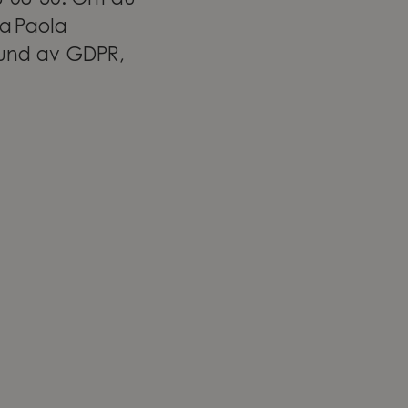
26-08-30. Om du
a Paola
grund av GDPR,