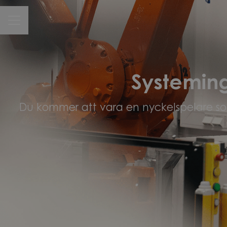
CAREER MENU
Systemin
Du kommer att vara en nyckelspelare som f