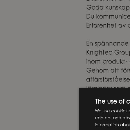
Goda kunskap
Du kommunicer
Erfarenhet av 
En spännande
Knightec Group
inom produkt- o
Genom att före
affärsförståels
lösningar som 
affärsstrategi
The use of 
resan – från de
We use cookies o
utveckling.
content and ads,
På Knightec Gr
information abou