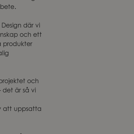
arbete.
Design där vi
unskap och ett
a produkter
alig
projektet och
det är så vi
v att uppsatta