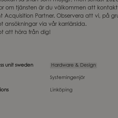
ansökan så snart som möjligt, men senast 20
or om tjänsten är du välkommen att kontakt
t Acquisition Partner. Observera att vi, på 
t ansökningar via vår karriärsida.
t att höra från dig!
ess unit sweden
Hardware & Design
Systemingenjör
ions
Linköping