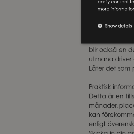
easily consent t
och specialist
more informatio
skillnad – för 
För våra medar
Show details
forma framtide
absoluta framka
blir också en 
utmana driver 
Låter det som 
Praktisk inform
Detta är en til
månader, place
kan förekomma t
enligt överen