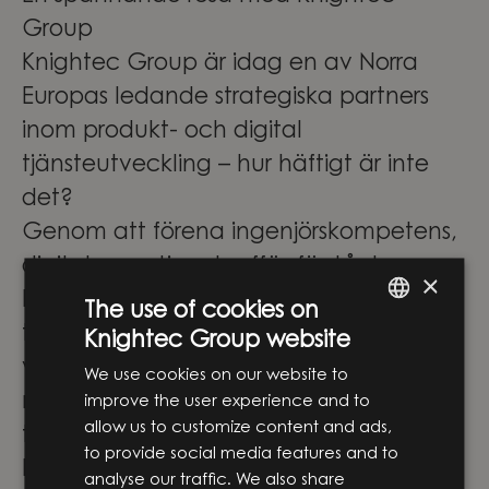
Group
Knightec Group är idag en av Norra
Europas ledande strategiska partners
inom produkt- och digital
tjänsteutveckling – hur häftigt är inte
det?
Genom att förena ingenjörskompetens,
digital expertis och affärsförståelse
×
hjälper vi våra kunder att omvandla ny
The use of cookies on
teknik till verkliga lösningar som skapar
Knightec Group website
ENGLISH
värde. Vi arbetar i skärningspunkten
We use cookies on our website to
SWEDISH
mellan affärsstrategi och
improve the user experience and to
allow us to customize content and ads,
teknikutveckling och stöttar våra
to provide social media features and to
kunder genom hela resan – från de
analyse our traffic. We also share