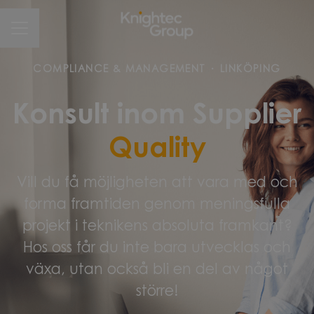
CAREER MENU
COMPLIANCE & MANAGEMENT
·
LINKÖPING
Konsult inom Supplier
Quality
Vill du få möjligheten att vara med och
forma framtiden genom meningsfulla
projekt i teknikens absoluta framkant?
Hos oss får du inte bara utvecklas och
växa, utan också bli en del av något
större!