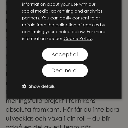
första idéerna till utveckling,
information about your use with our
social media, advertising and analytics
implementering och vidare utveckling.
partners. You can easily consent to or
På Knightec Group samlas människor
refrain from the collection of cookies by
med olika perspektiv, erfarenheter och
confirming your choice below. For more
specialistområden. Tillsammans skapar
information see our
Cookie Policy
.
vi innovation som gör verklig skillnad –
Accept all
för företag, människor och samhället i
stort.
Decline all
För våra medarbetare innebär det stora
möjligheter att vara med och forma
Show details
framtidens lösningar genom
meningsfulla projekt i teknikens
absoluta framkant. Här får du inte bara
utvecklas och växa i din roll – du blir