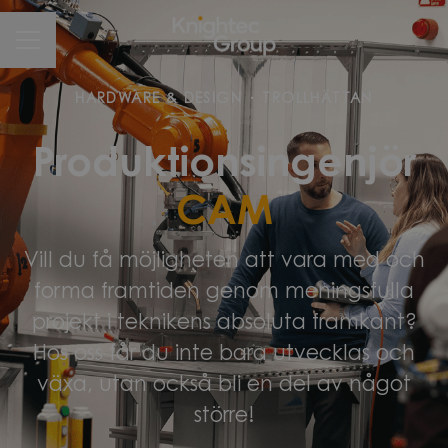
CAREER MENU
HARDWARE & DESIGN
·
TROLLHÄTTAN
Produktionsingenjör
CAM
Vill du få möjligheten att vara med och
forma framtiden genom meningsfulla
projekt i teknikens absoluta framkant?
Hos oss får du inte bara utvecklas och
växa, utan också bli en del av något
större!