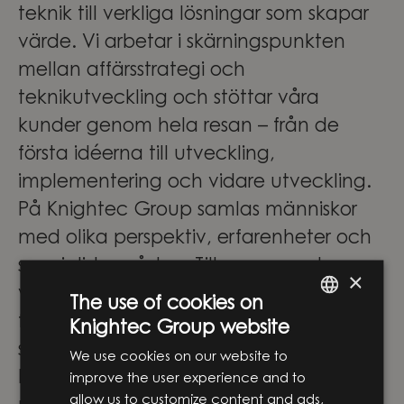
teknik till verkliga lösningar som skapar
värde. Vi arbetar i skärningspunkten
mellan affärsstrategi och
teknikutveckling och stöttar våra
kunder genom hela resan – från de
första idéerna till utveckling,
implementering och vidare utveckling.
På Knightec Group samlas människor
med olika perspektiv, erfarenheter och
specialistområden. Tillsammans skapar
×
vi innovation som gör verklig skillnad –
The use of cookies on
för företag, människor och samhället i
Knightec Group website
ENGLISH
stort.
We use cookies on our website to
SWEDISH
För våra medarbetare innebär det stora
improve the user experience and to
allow us to customize content and ads,