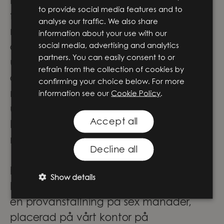
möjligheter att vara med och forma
to provide social media features and to
framtidens lösningar genom
analyse our traffic. We also share
meningsfulla projekt i teknikens
information about your use with our
social media, advertising and analytics
absoluta framkant. Här får du inte bara
partners. You can easily consent to or
utvecklas och växa i din roll – du blir
refrain from the collection of cookies by
också en del av ett team där
confirming your choice below. For more
nyfikenhet, samarbete och modet att
information see our
Cookie Policy
.
utmana driver oss framåt.
Accept all
Låter det som platsen för dig? Häng
med på vår fortsatta resa!
Decline all
Praktisk information
Show details
Detta är en tillsvidareanställning med
en provanställning på sex månader,
placerad på vårt kontor på