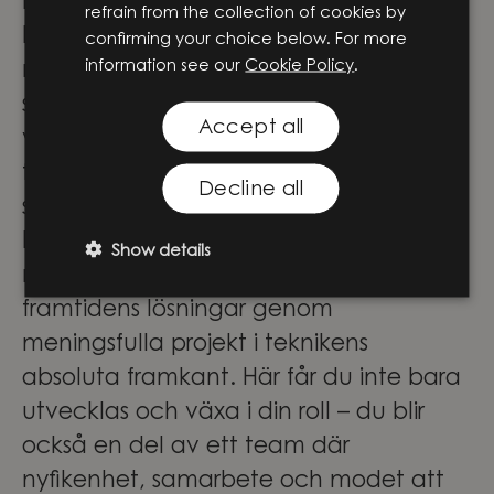
implementering och vidare utveckling.
refrain from the collection of cookies by
På Knightec Group samlas människor
confirming your choice below. For more
information see our
Cookie Policy
.
med olika perspektiv, erfarenheter och
specialistområden. Tillsammans skapar
Accept all
vi innovation som gör verklig skillnad –
för företag, människor och samhället i
Decline all
stort.
För våra medarbetare innebär det stora
Show details
möjligheter att vara med och forma
framtidens lösningar genom
meningsfulla projekt i teknikens
absoluta framkant. Här får du inte bara
utvecklas och växa i din roll – du blir
också en del av ett team där
nyfikenhet, samarbete och modet att