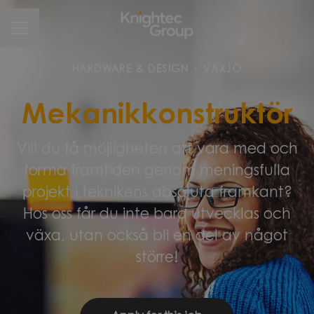
CAREER MENU
HARDWARE & DESIGN
·
VÄXJÖ
Mekanikkonstruktör
Vill du få möjligheten att vara med och
forma framtiden genom meningsfulla
projekt i teknikens absoluta framkant?
Hos oss får du inte bara utvecklas och
växa, utan också bli en del av något
större!