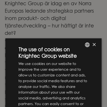
Knightec Group är idag en av Norra
Europas ledande strategiska partners
inom produkt- och digital
tjänsteutveckling – hur häftigt är inte
det?
Genom att förena ingenjörskompetens,
×
digital expertis och affärsförståelse
The use of cookies on
hjälper vi våra kunder att omvandla ny
Knightec Group website
ENGLISH
teknik till verkliga lösningar som skapar
We use cookies on our website to
SWEDISH
improve the user experience and to
värde. Vi arbetar i skärningspunkten
allow us to customize content and ads,
mellan affärsstrategi och
to provide social media features and to
teknikutveckling och stöttar våra
analyse our traffic. We also share
kunder genom hela resan – från de
information about your use with our
social media, advertising and analytics
första idéerna till utveckling,
partners. You can easily consent to or