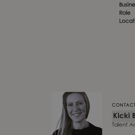
Busin
Role
Locat
CONTAC
Kicki 
Talent A