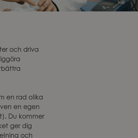
ter och driva
jliggöra
rbättra
om en rad olika
 även en egen
t). Du kommer
ket ger dig
delning och