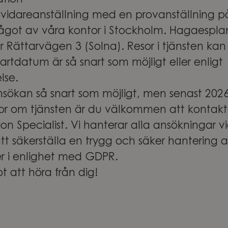
ation
llsvidareanställning med en provanställning 
ågot av våra kontor i Stockholm. Hagaespl
er Rättarvägen 3 (Solna). Resor i tjänsten kan
artdatum är så snart som möjligt eller enligt
lse.
ansökan så snart som möjligt, men senast 20
or om tjänsten är du välkommen att kontakta 
ion Specialist. Vi hanterar alla ansökningar v
 att säkerställa en trygg och säker hantering 
r i enlighet med GDPR.
t att höra från dig!