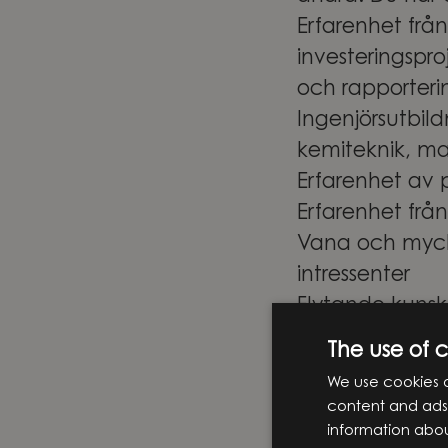
Erfarenhet från
investeringspro
och rapporterin
Ingenjörsutbil
kemiteknik, ma
Erfarenhet av 
Erfarenhet frå
Vana och myck
intressenter
Flytande kunsk
En spännande 
The use of 
Knightec Group
We use cookies o
inom produkt- o
content and ads,
Genom att före
information abou