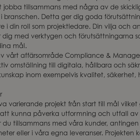
t jobba tillsammans med några av de skickli
 i branschen. Detta ger dig goda förutsättnin
e i din roll som projektledare. Din vilja och a
er dig med verktygen och förutsättningarna 
dina mål.
l av vårt affärsområde Compliance & Manage
ktiv omställning till digitala, hållbara och säk
nskap inom exempelvis kvalitet, säkerhet, 
.
r
 varierande projekt från start till mål vilket
att kunna påverka utformning och utfall av 
er du tillsammans med våra kunder, antingen 
eter eller i våra egna leveranser. Projekten