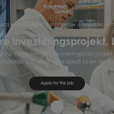
ANCE & MANAGEMENT
·
STOCKHOLM (FORSKAREN), ST
re investeringsprojekt, 
forma framtiden genom meningsfulla projekt i
utvecklas och växa, utan också bli en del av
Apply for this job