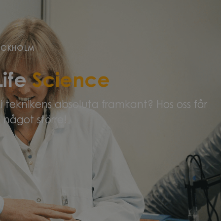
OCKHOLM
Life
Science
 teknikens absoluta framkant? Hos oss får
 något större!