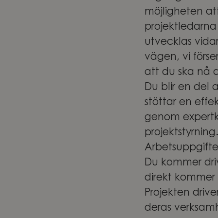
möjligheten at
projektledarna
utvecklas vidar
vägen, vi förs
att du ska nå 
Du blir en de
stöttar en effe
genom expertku
projektstyrning
Arbetsuppgifte
Du kommer driva
direkt kommer 
Projekten driv
deras verksamh