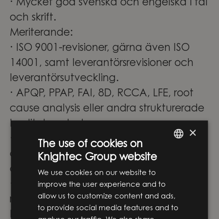
· Mycket god svenska och engelska i tal
och skrift.
Meriterande:
· ISO 9001-revisioner, gärna även ISO
14001, samt leverantörsrevisioner och
leverantörsutveckling.
· APQP, PPAP, FAI, 8D, RCCA, LFE, root
cause analysis eller andra strukturerade
kvalitetsmetoder.
×
· Konfigurationsstyrning, engineering
The use of cookies on
change management eller granskning
Knightec Group website
ENGLISH
av konstruktionsändringar.
We use cookies on our website to
SWEDISH
· Arbete i säkerhetskritiska eller
improve the user experience and to
allow us to customize content and ads,
reglerade miljöer samt kundnära
to provide social media features and to
kvalitetsarbete i större tekniska projekt.