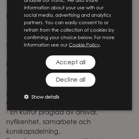
analyse our traffic. We also share
· Arbete i SAP
information about your use with our
social media, advertising and analytics
Det här får du hos oss:
partners. You can easily consent to or
· Utmanande uppdrag hos ledande
refrain from the collection of cookies by
företag inom försvar, industri och
confirming your choice below. For more
samhällskritisk verksamhet.
information see our
Cookie Policy
.
· Möjlighet att arbeta med kvalitet i
Accept all
hela kedjan - från projektstart till
leverans.
Decline all
· Ett starkt nätverk av experter och stora
möjligheter att utvecklas inom
Show details
compliance & management.
· En kultur präglad av ansvar,
nyfikenhet, samarbete och
kunskapsdelning.