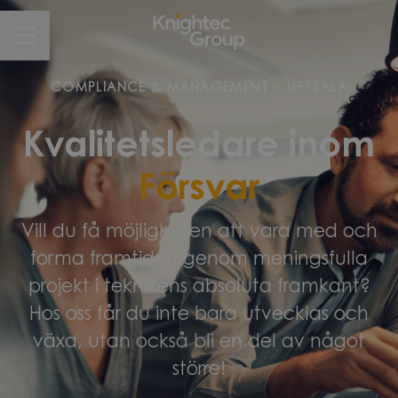
CAREER MENU
COMPLIANCE & MANAGEMENT
·
UPPSALA
Kvalitetsledare inom
Försvar
Vill du få möjligheten att vara med och
forma framtiden genom meningsfulla
projekt i teknikens absoluta framkant?
Hos oss får du inte bara utvecklas och
växa, utan också bli en del av något
större!