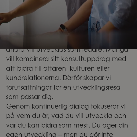
Du får tidigt ta ansvar, samtidigt som
kollegor och ledare finns nära till hands
när du behöver stöd.
Vi tror inte att alla ska följa samma
karriärväg. Vissa vill fördjupa sin expertis,
andra vill utvecklas som ledare. Många
vill kombinera sitt konsultuppdrag med
att bidra till affären, kulturen eller
kundrelationerna. Därför skapar vi
förutsättningar för en utvecklingsresa
som passar dig.
Genom kontinuerlig dialog fokuserar vi
på vem du är, vad du vill utveckla och
var du kan bidra som mest. Du äger din
egen utveckling – men du gör inte