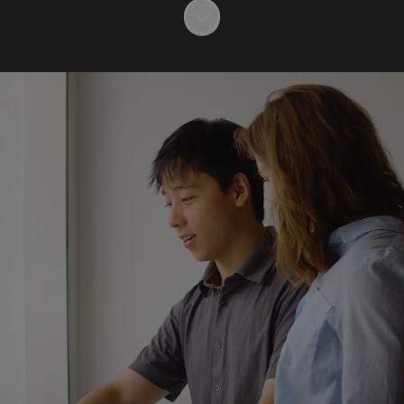
Scroll to content
En plats för
.
utveckling
I Uppsala tror vi att människor utvecklas
bäst när de får förtroende, ansvar och
rätt stöd längs vägen.
Här möts du av en välkomnande kultur
där det är lätt att komma in i
gemenskapen och känna sig hemma.