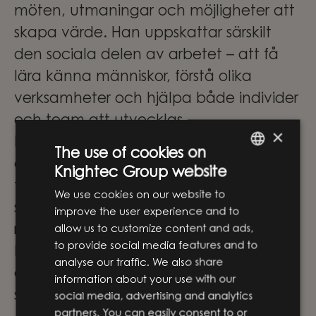
möten, utmaningar och möjligheter att
skapa värde. Han uppskattar särskilt
den sociala delen av arbetet – att få
lära känna människor, förstå olika
verksamheter och hjälpa både individer
och team att utvecklas.
×
En av anledningarna till att Joakim valt
The use of cookies on
att stanna kvar är kulturen. Han minns
Knightec Group website
ENGLISH
fortfarande hur välkomnande
We use cookies on our website to
SWEDISH
stämningen var redan under
improve the user experience and to
rekryteringsprocessen. För honom är det
allow us to customize content and ads,
to provide social media features and to
kombinationen av drivna, ambitiösa
analyse our traffic. We also share
och genuint trevliga människor som gör
information about your use with our
skillnaden.
social media, advertising and analytics
partners. You can easily consent to or